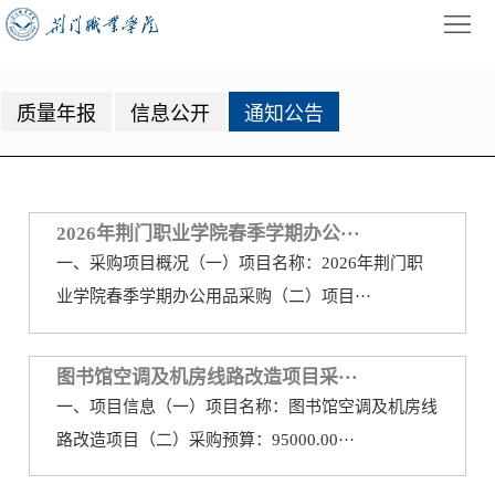
首
通知公告
页
学
质量年报
信息公开
通知公告
校
招
概
生
教
况
就
学
学
2026年荆门职业学院春季学期办公···
一、采购项目概况（一）项目名称：2026年荆门职
业
管
生
校
业学院春季学期办公用品采购（二）项目···
理
工
园
党
图书馆空调及机房线路改造项目采···
作
动
建
公
一、项目信息（一）项目名称：图书馆空调及机房线
态
园
共
信
路改造项目（二）采购预算：95000.00···
地
服
息
录