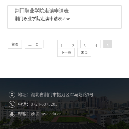
荆门职业学院走读申请表
荆门职业学院走读申请表.doc
···
首页
上一页
1
2
3
4
5
下一页
末页
地址：湖北省荆门市掇刀区军马场路3号
电话：0724-6075203
邮箱：gh@jmvc.edu.cn