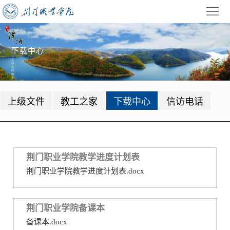
首
页
学
下载中心
校
招
概
生
教
上级文件
教工之家
下载中心
信访电话
况
就
学
学
业
管
生
校
理
工
园
党
荆门职业学院教学进度计划表
荆门职业学院教学进度计划表.docx
作
动
建
公
态
园
共
信
荆门职业学院备课本
备课本.docx
地
服
息
录