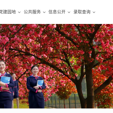
党建园地
公共服务
信息公开
录取查询