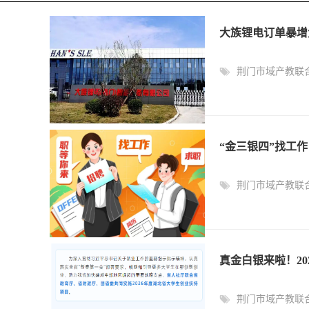
大族锂电订单暴增
荆门市域产教联
“金三银四”找工
荆门市域产教联
真金白银来啦！2
荆门市域产教联