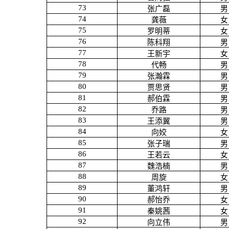
73
张广磊
男
74
龚薇
女
75
罗明蒂
女
76
陈科翔
男
77
王新宇
女
78
代畅
男
79
张瀚霖
男
80
贾思贤
男
81
郝伯霖
男
82
乔路
男
83
王添翼
男
84
向姣
女
85
张子瑞
男
86
王若云
女
87
魏浩楠
男
88
周旋
女
89
董鸿轩
男
90
郝怡乔
女
91
秦姚茜
女
92
向立伟
男