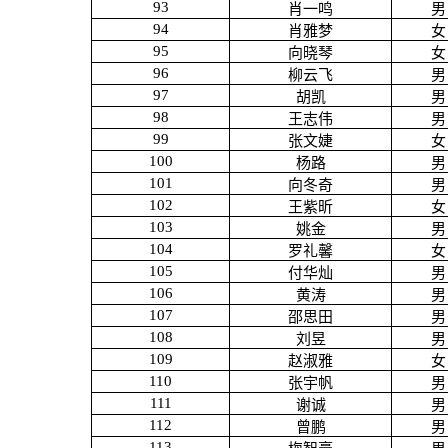
93
肖一鸣
男
94
肖雅梦
女
95
向晓琴
女
96
柳云飞
男
97
胡凯
男
98
王志伟
男
99
张文婕
女
100
杨路
男
101
向冬奇
男
102
王紫昕
女
103
姚金
男
104
罗礼馨
女
105
付华灿
男
106
黄涛
男
107
邵思田
男
108
刘昱
男
109
赵淑雅
女
110
张宇帆
男
111
谢诚
男
112
曾鹏
男
113