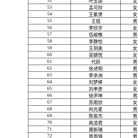
52
叶玉菡
女
53
孟可欣
女
54
王紫贤
女
55
王锐
男
56
李欣宇
女
57
伍峻樵
男
58
李静怡
女
59
王玥美
女
60
吴婧悦
女
61
代跃
男
62
徐述明
男
63
李余洲
男
64
刘梦婷
女
65
刘孝彦
女
66
徐尹坤
男
67
苏雨欣
女
68
向光星
男
69
陈俊杰
男
70
高凌君
女
71
龚新瑞
男
72
曾周强
男