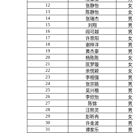
12
张静怡
女
13
陈静怡
女
14
张瑞杰
男
15
刘翔
男
16
阎可越
男
17
许思阳
女
18
谢梓洋
男
19
黄杰豪
男
20
杨陈陈
女
21
匡梦璇
女
22
余悦颖
女
23
李相强
男
24
张宗姚
男
25
吴兴楷
男
26
李欣怡
女
27
陈锦
男
28
汪熙灵
男
29
彭昕冉
女
30
许金波
男
31
谭家乐
男