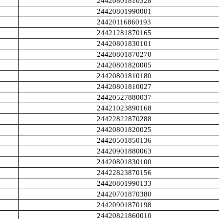
24420801810328
24420801990001
24420116860193
24421281870165
24420801830101
24420801870270
24420801820005
24420801810180
24420801810027
24420527880037
24421023890168
24422822870288
24420801820025
24420501850136
24420901880063
24420801830100
24422823870156
24420801990133
24420701870380
24420901870198
24420821860010