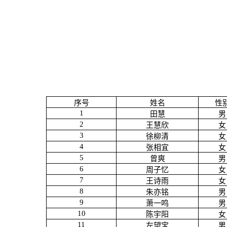
序号
姓名
性
1
田慧
男
2
王慧欣
女
3
徐柳清
女
4
张相宜
女
5
曾爽
男
6
周子忆
女
7
王诗雨
女
8
朱亦铭
男
9
萧一鸣
男
10
陈宇阳
女
11
左望宝
男