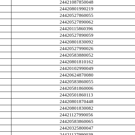
24421087850048
24420801990219
24420527860055
24420527890062
24420115860396
24420527890059
24420801830092
24420527990026
24420583880052
24420801810162
24420102990049
24420624870080
24420583860055
24420581860006
24420501860113
24420801870448
24420801830082
24421127990056
24420583860065
24420325800047
24421127990039