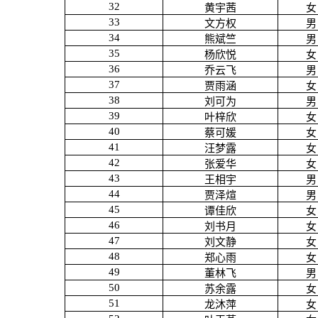
32
黄宇茜
女
33
文方权
男
34
熊斌竺
男
35
杨欣悦
女
36
乔云飞
男
37
贾雨涵
女
38
刘可为
男
39
叶梓欣
女
40
蔡可媛
女
41
汪梦露
女
42
张爱华
女
43
王相宇
男
44
贾泽煊
男
45
谭佳欣
女
46
刘书月
女
47
刘文静
女
48
郑心雨
女
49
董林飞
男
50
苏余露
女
51
龙沐萍
女