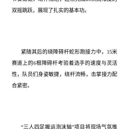
双摇跳跃，展现了扎实的基本功。
紧随其后的绕障碍杆蛇形跑接力中，15米
赛道上的6根障碍杆考验着选手的速度与灵活
性，队员们身姿敏捷，绕杆流畅，击掌接力配
合紧密。
“三人四足搬运泡沫轴”项目将现场气氛推