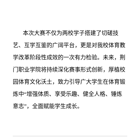
本次大赛不仅为两校学子搭建了切磋技
艺、互学互鉴的广阔平台，更是对我校体育教
学改革阶段性成效的一次有力检验。未来，荆
门职业学院将持续深化赛事形式创新，厚植校
园体育文化沃土，致力引导广大学生在体育锻
炼中“增强体质、享受乐趣、健全人格、锤炼
意志”，全面赋能学生成长。