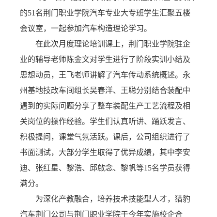
的51名荆门职业学院汽车专业大专班学生汇聚五楼
务
公
取
会议室，一起参加汽车构造理论学习。
开
查
在此次月度理论培训课上，荆门职业学院驻企
业的辅导老师陈金文对学生进行了阶段实训小结及
询
思想动员，王飞老师讲解了汽车传动系统概述。永
州基地技改车间组长吴春洋、王聪分别结合装配中
遇到的实际问题分享了整车装配生产工艺流程及相
关岗位的操作经验。学生们认真听讲、踊跃发言、
积极提问，课堂气氛活跃。课后，公司组织进行了
书面测试，大部分学生取得了优异成绩，其中李安
迪、张红星、黎浩、邱啟念、黎帆等15名学员获得
满分。
为深化产教融合，培养技术技能型人才，猎豹
汽车荆门公司与荆门职业学院于今年实施校企合