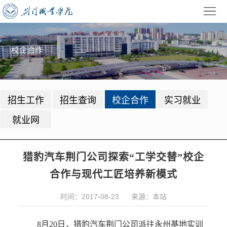
首
页
学
校企合作
校
招
概
生
教
招生工作
招生查询
校企合作
实习就业
况
就
学
学
就业网
业
管
生
校
理
工
园
党
猎豹汽车荆门公司探索“工学交替”校企
合作与现代工匠培养新模式
作
动
建
公
态
时间：2017-08-23 来源：本站
园
共
信
地
服
息
录
8月20日，猎豹汽车荆门公司派往永州基地实训