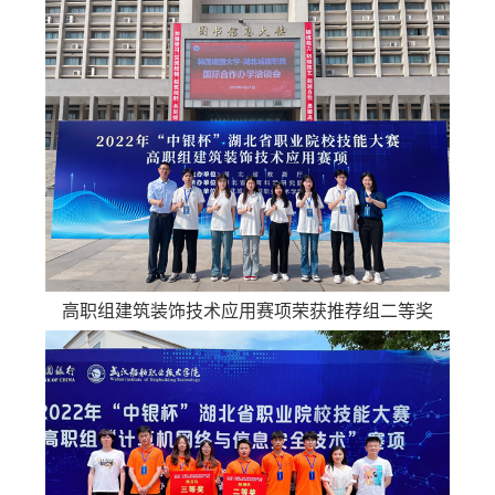
高职组建筑装饰技术应用赛项荣获推荐组二等奖