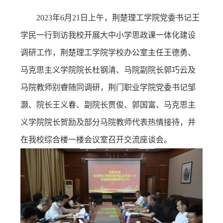
务
公
取
2023年6月21日上午，荆楚理工学院党委书记王
学民一行到访我校开展大中小学思政课一体化建设
开
查
调研工作，荆楚理工学院学校办公室主任王德勇、
询
马克思主义学院院长杜钢清、马院副院长郭巧云及
马院教师别睿随同调研，荆门职业学院党委书记邹
灏、院长王义春、副院长贾俊、郭国富、马克思主
义学院院长贺励及部分马院教师代表热情接待，并
在我校综合楼一楼会议室召开交流座谈会。