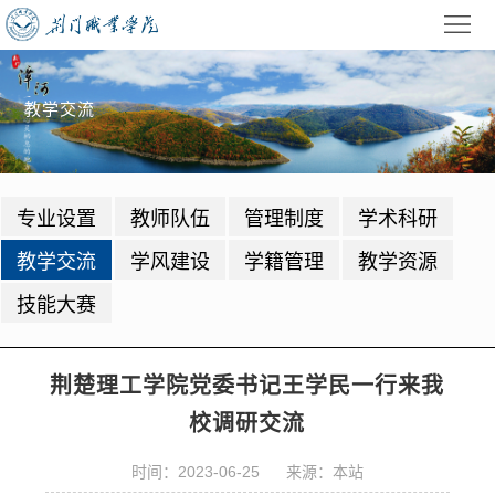
首
页
学
教学交流
校
招
概
生
教
专业设置
教师队伍
管理制度
学术科研
况
就
学
学
教学交流
学风建设
学籍管理
教学资源
业
管
生
校
技能大赛
理
工
园
党
作
动
建
公
荆楚理工学院党委书记王学民一行来我
校调研交流
态
园
共
信
时间：2023-06-25 来源：本站
地
服
息
录