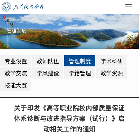
首
页
学
管理制度
校
招
概
生
教
专业设置
教师队伍
管理制度
学术科研
况
就
学
学
教学交流
学风建设
学籍管理
教学资源
业
管
生
校
技能大赛
理
工
园
党
作
动
建
公
关于印发《高等职业院校内部质量保证
体系诊断与改进指导方案（试行）》启
态
园
共
信
动相关工作的通知
地
服
息
录